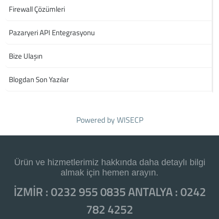
Firewall Çözümleri
Pazaryeri API Entegrasyonu
Bize Ulaşın
Blogdan Son Yazılar
Powered by
WISECP
Ürün ve hizmetlerimiz hakkında daha detaylı bilgi
almak için hemen arayın.
İZMİR : 0232 955 0835 ANTALYA : 0242
782 4252