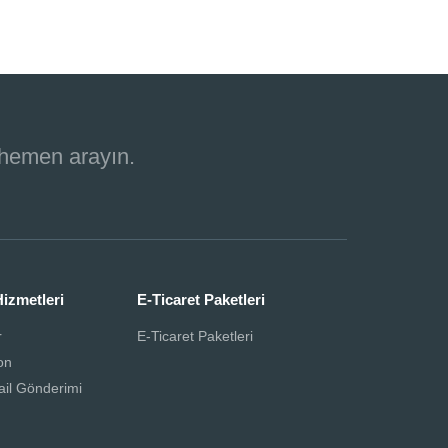
 hemen arayın.
izmetleri
E-Ticaret Paketleri
r
E-Ticaret Paketleri
on
ail Gönderimi