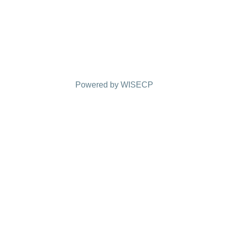
Sunduğunuz, hizmet ve kalite için çok teşekkür ediyorum.
an
ek Büro
Powered by
WISECP
e Politikası
ve "
Gizlilik Sözleşmesi
"ni okudum ve anladım. Verilerimin KVK