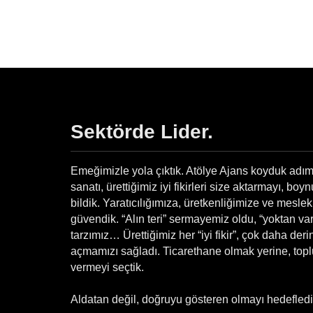
Sadece
$12.
Sektörde Lider.
Emeğimizle yola çıktık. Atölye Ajans koyduk adımı
sanatı, ürettiğimiz iyi fikirleri size aktarmayı, b
bildik. Yaratıcılığımıza, üretkenliğimize ve mesle
güvendik. “Alın teri” sermayemiz oldu, “yoktan v
tarzımız… Ürettiğimiz her “iyi fikir”, çok daha der
açmamızı sağladı. Ticarethane olmak yerine, top
vermeyi seçtik.
Aldatan değil, doğruyu gösteren olmayı hedefledi