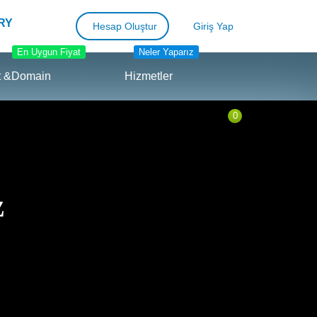
RY
Hesap Oluştur
Giriş Yap
En Uygun Fiyat
Neler Yaparız
t &Domain
Hizmetler
0
z