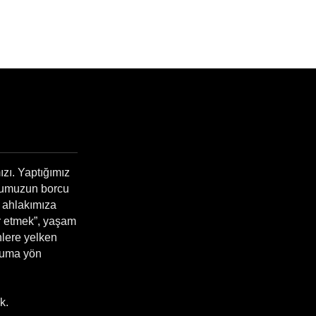
$19.79
$24.48
$14.86
23
dan başlayan fiyatlarla alan adınıza he
zı. Yaptığımız
oynumuzun borcu
k ahlakımıza
ar etmek”, yaşam
inlere yelken
luma yön
k.