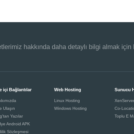
nmesi için onay/yetki veriyorum.
tlerimiz hakkında daha detaylı bilgi almak için
e içi Bağlantılar
Web Hosting
Sunucu H
kkımızda
Linux Hosting
XenServe
e Ulaşın
Windows Hosting
Co-Locati
g'tan Yazılar
Toplu E M
lye Android APK
lilik Sözleşmesi