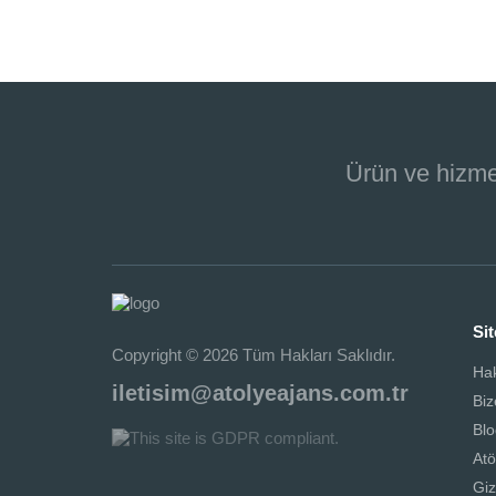
saklanması ve işle
Ürün ve hizme
Sit
Copyright © 2026 Tüm Hakları Saklıdır.
Ha
iletisim@atolyeajans.com.tr
Biz
Blo
Atö
Giz