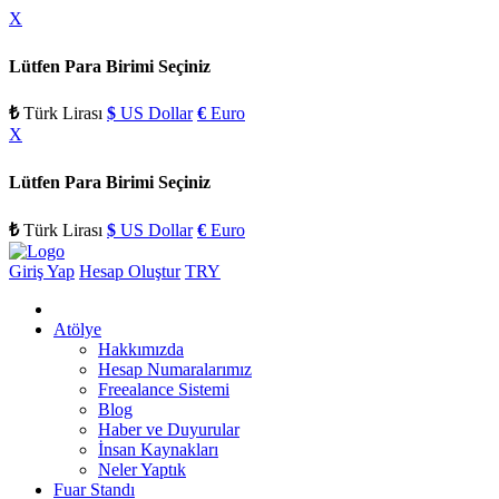
X
Lütfen Para Birimi Seçiniz
₺
Türk Lirası
$
US Dollar
€
Euro
X
Lütfen Para Birimi Seçiniz
₺
Türk Lirası
$
US Dollar
€
Euro
Giriş Yap
Hesap Oluştur
TRY
Atölye
Hakkımızda
Hesap Numaralarımız
Freealance Sistemi
Blog
Haber ve Duyurular
İnsan Kaynakları
Neler Yaptık
Fuar Standı