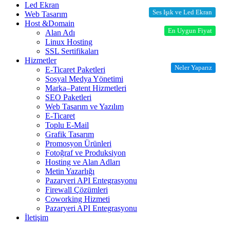
Led Ekran
Ses Işık ve Led Ekran
Web Tasarım
Host &Domain
En Uygun Fiyat
Alan Adı
Linux Hosting
SSL Sertifikaları
Hizmetler
Neler Yaparız
E-Ticaret Paketleri
Sosyal Medya Yönetimi
Marka–Patent Hizmetleri
SEO Paketleri
Web Tasarım ve Yazılım
E-Ticaret
Toplu E-Mail
Grafik Tasarım
Promosyon Ürünleri
Fotoğraf ve Produksiyon
Hosting ve Alan Adları
Metin Yazarlığı
Pazaryeri API Entegrasyonu
Firewall Çözümleri
Coworking Hizmeti
Pazaryeri API Entegrasyonu
İletişim