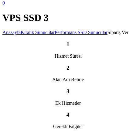
0
VPS SSD 3
Anasayfa
Kiralık Sunucular
Performans SSD Sunucular
Sipariş Ver
1
Hizmet Süresi
2
Alan Adı Belirle
3
Ek Hizmetler
4
Gerekli Bilgiler