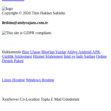
Copyright © 2026 Tüm Hakları Saklıdır.
iletisim@atolyeajans.com.tr
Site içi Bağlantılar
Hakkımızda
Bize Ulaşın
Blog'tan Yazılar
Atölye Android APK
Gizlilik Sözleşmesi
Hizmet Sözleşmesi
İptal ve İade Şartları
Online
Destek Paketi
Web Hosting
Linux Hosting
Windows Hosting
Sunucu Hizmetleri
XenServer
Co-Location
Toplu E Mail Gönderimi
E-Ticaret Paketleri