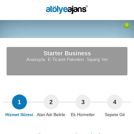
0
Starter Business
Anasayfa
E-Ticaret Paketleri
Sipariş Ver
1
2
3
4
Hizmet Süresi
Alan Adı Belirle
Ek Hizmetler
Sepete Git