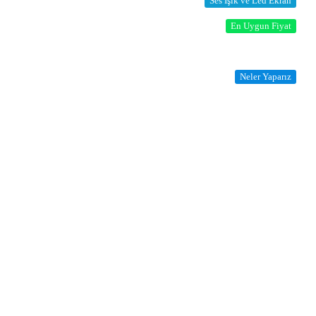
Ses Işık ve Led Ekran
En Uygun Fiyat
Neler Yaparız