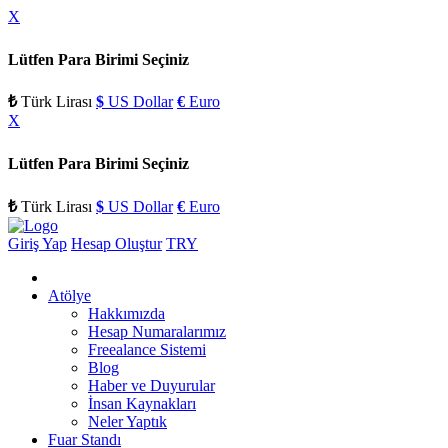
X
Lütfen Para Birimi Seçiniz
₺
Türk Lirası
$
US Dollar
€
Euro
X
Lütfen Para Birimi Seçiniz
₺
Türk Lirası
$
US Dollar
€
Euro
Giriş Yap
Hesap Oluştur
TRY
Atölye
Hakkımızda
Hesap Numaralarımız
Freealance Sistemi
Blog
Haber ve Duyurular
İnsan Kaynakları
Neler Yaptık
Fuar Standı