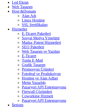
Led Ekran
Web Tasarım
Host &Domain
Alan Adı
Linux Hosting
SSL Sertifikaları
Hizmetler
E-Ticaret Paketleri
Sosyal Medya Yönetimi
Marka–Patent Hizmetleri
SEO Paketleri
Web Tasarım ve Yazılım
E-Ticaret
Toplu E-Mail
Grafik Tasarım
Promosyon Ürünleri
Fotoğraf ve Produksiyon
Hosting ve Alan Adları
Metin Yazarlığı
Pazaryeri API Entegrasyonu
Firewall Çözümleri
Coworking Hizmeti
Pazaryeri API Entegrasyonu
İletişim