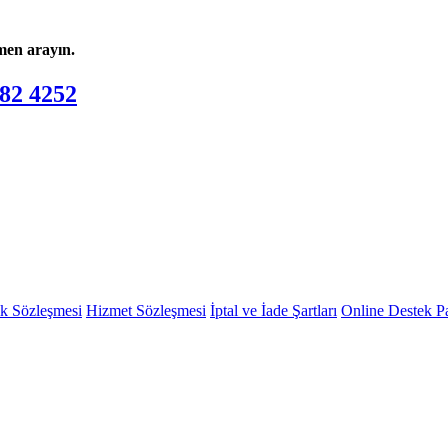
men arayın.
82 4252
ik Sözleşmesi
Hizmet Sözleşmesi
İptal ve İade Şartları
Online Destek P