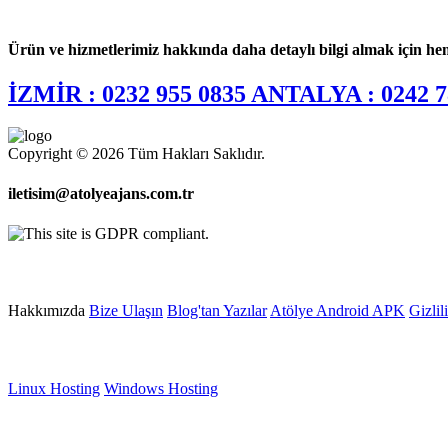
Ürün ve hizmetlerimiz hakkında daha detaylı bilgi almak için he
İZMİR : 0232 955 0835 ANTALYA : 0242 7
Copyright © 2026 Tüm Hakları Saklıdır.
iletisim@atolyeajans.com.tr
Site içi Bağlantılar
Hakkımızda
Bize Ulaşın
Blog'tan Yazılar
Atölye Android APK
Gizlil
Web Hosting
Linux Hosting
Windows Hosting
Sunucu Hizmetleri